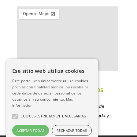
Ese sitio web utiliza cookies
PORTAL DE TRANSPARENCIA
Este portal web únicamente utiliza cookies
propias con finalidad técnica, no recaba ni
POLÍTICA DE PROTECCIÓN DE DATOS
cede datos de carácter personal de los
usuarios sin su conocimiento.
Más
información
Mancomunidad de Servicios Sociales de
Lazagurría
,
Lodosa
,
Mendavia
,
Sartaguda y
COOKIES ESTRICTAMENTE NECESARIAS
Sesma
ACEPTAR TODAS
RECHAZAR TODAS