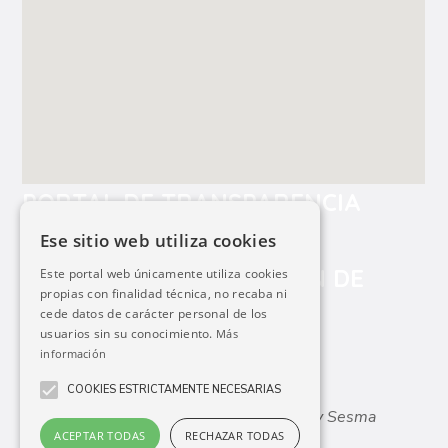
PORTAL DE TRANSPARENCIA
Ese sitio web utiliza cookies
POLÍTICA DE PROTECCIÓN DE
Este portal web únicamente utiliza cookies
propias con finalidad técnica, no recaba ni
DATOS
cede datos de carácter personal de los
usuarios sin su conocimiento.
Más
información
Mancomunidad de Servicios Sociales de
COOKIES ESTRICTAMENTE NECESARIAS
Lazagurría
,
Lodosa
,
Mendavia
,
Sartaguda y Sesma
ACEPTAR TODAS
RECHAZAR TODAS