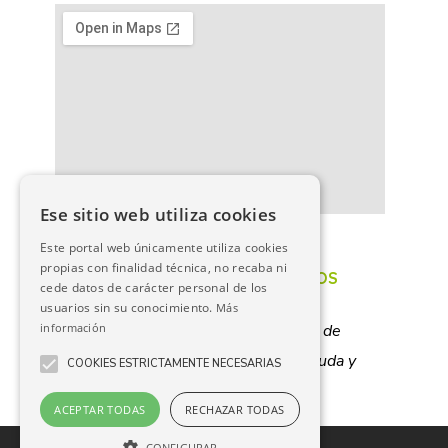
Ese sitio web utiliza cookies
PORTAL DE TRANSPARENCIA
Este portal web únicamente utiliza cookies
propias con finalidad técnica, no recaba ni
POLÍTICA DE PROTECCIÓN DE DATOS
cede datos de carácter personal de los
usuarios sin su conocimiento.
Más
información
Mancomunidad de Servicios Sociales de
Lazagurría
,
Lodosa
,
Mendavia
,
Sartaguda y
COOKIES ESTRICTAMENTE NECESARIAS
Sesma
ACEPTAR TODAS
RECHAZAR TODAS
CONFIGURAR