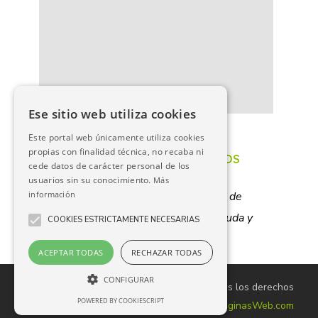
Ese sitio web utiliza cookies
PORTAL DE TRANSPARENCIA
Este portal web únicamente utiliza cookies
propias con finalidad técnica, no recaba ni
POLÍTICA DE PROTECCIÓN DE DATOS
cede datos de carácter personal de los
usuarios sin su conocimiento.
Más
información
Mancomunidad de Servicios Sociales de
Lazagurría
,
Lodosa
,
Mendavia
,
Sartaguda y
COOKIES ESTRICTAMENTE NECESARIAS
Sesma
ACEPTAR TODAS
RECHAZAR TODAS
CONFIGURAR
© 2021, MANCOMUNIDADLLMSS.COM. Todos los derechos
POWERED BY COOKIESCRIPT
reservados. Página web creada por
AppsyPáginasWeb.com